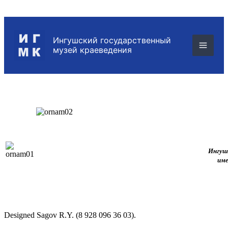
Ингушс
име
Designed Sagov R.Y. (8 928 096 36 03).