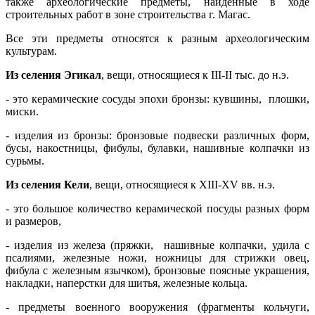
также археологические предметы, найденные в ходе
строительных работ в зоне строительства г. Магас.
Все эти предметы относятся к разным археологическим
культурам.
Из селения Эгикал
, вещи, относящиеся к III-II тыс. до н.э.
- это керамические сосуды эпохи бронзы: кувшины, плошки,
миски.
- изделия из бронзы: бронзовые подвески различных форм,
бусы, накостницы, фибулы, булавки, нашивные колпачки из
сурьмы.
Из селения Кели
, вещи, относящиеся к XIII-XV вв. н.э.
- это большое количество керамической посуды разных форм
и размеров,
- изделия из железа (пряжки, нашивные колпачки, удила с
псалиями, железные ножи, ножницы для стрижки овец,
фибула с железным язычком), бронзовые поясные украшения,
накладки, наперстки для шитья, железные кольца.
- предметы военного вооружения (фрагменты кольчуги,