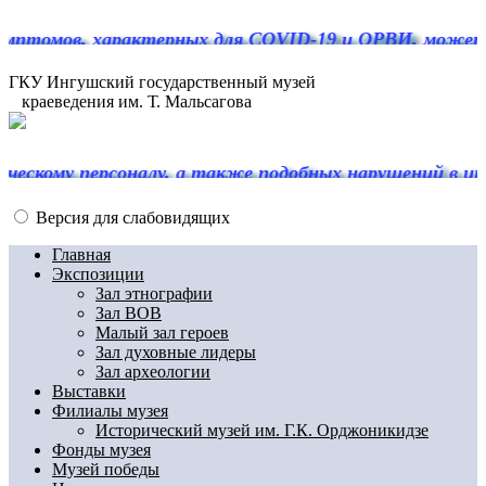
птомов, характерных для COVID-19 и ОРВИ, можете об
ГКУ Ингушский государственный музей
краеведения им. Т. Мальсагова
ому персоналу, а также подобных нарушений в иных 
Версия для слабовидящих
Главная
Экспозиции
Зал этнографии
Зал ВОВ
Малый зал героев
Зал духовные лидеры
Зал археологии
Выставки
Филиалы музея
Исторический музей им. Г.К. Орджоникидзе
Фонды музея
Музей победы