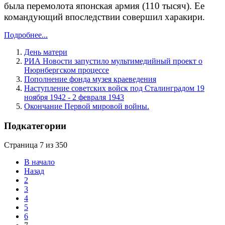
была перемолота японская армия (110 тысяч). Ее
командующий впоследствии совершил харакири.
Подробнее...
День матери
РИА Новости запустило мультимедийный проект о
Нюрнбергском процессе
Пополнение фонда музея краеведения
Наступление советских войск под Сталинградом 19
ноября 1942 - 2 февраля 1943
Окончание Первой мировой войны.
Подкатегории
Страница 7 из 350
В начало
Назад
2
3
4
5
6