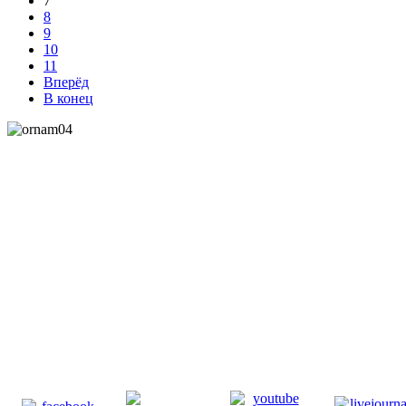
7
8
9
10
11
Вперёд
В конец