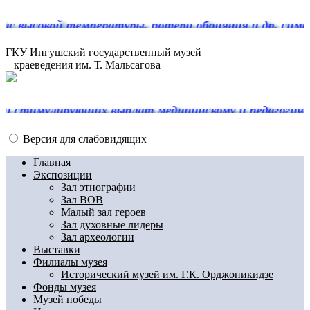
ысокой температуры, потери обоняния и др. симптом
ГКУ Ингушский государственный музей
краеведения им. Т. Мальсагова
мулирующих выплат медицинскому и педагогическому 
Версия для слабовидящих
Главная
Экспозиции
Зал этнографии
Зал ВОВ
Малый зал героев
Зал духовные лидеры
Зал археологии
Выставки
Филиалы музея
Исторический музей им. Г.К. Орджоникидзе
Фонды музея
Музей победы